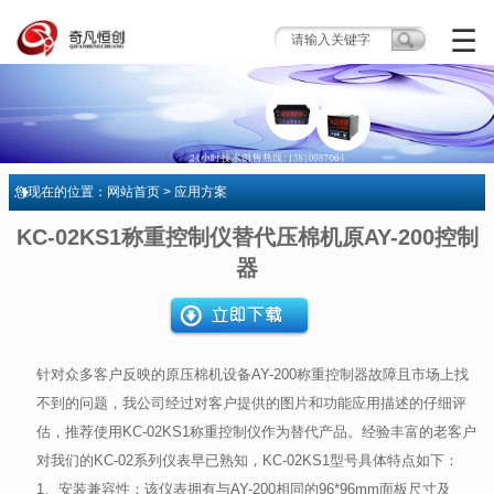
☰
您现在的位置：
网站首页
> 应用方案
KC-02KS1称重控制仪替代压棉机原AY-200控制
器
针对众多客户反映的原压棉机设备
AY-200
称重控制器故障且市场上找
不到的问题，我公司经过对客户提供的图片和功能应用描述的仔细评
估，推荐使用
KC-02KS1
称重控制仪作为替代产品。经验丰富的老客户
对我们的
KC-02
系列仪表早已熟知，
KC-02KS1
型号具体特点如下：
1
、安装兼容性：该仪表拥有与
AY-200
相同的
96*96mm
面板尺寸及