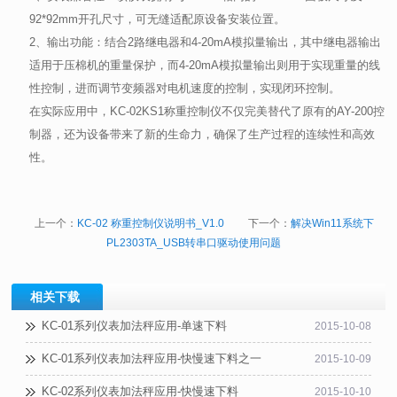
92*92mm
开孔尺寸，可无缝适配原设备安装位置。
2
、输出功能：结合
2
路继电器和
4-20mA
模拟量输出，其中继电器输出
适用于压棉机的重量保护，而
4-20mA
模拟量输出则用于实现重量的线
性控制，进而调节变频器对电机速度的控制，实现闭环控制。
在实际应用中，
KC-02KS1
称重控制仪不仅完美替代了原有的
AY-200
控
制器，还为设备带来了新的生命力，确保了生产过程的连续性和高效
性。
上一个：
KC-02 称重控制仪说明书_V1.0
下一个：
解决Win11系统下
PL2303TA_USB转串口驱动使用问题
相关下载
KC-01系列仪表加法秤应用-单速下料
2015-10-08
KC-01系列仪表加法秤应用-快慢速下料之一
2015-10-09
KC-02系列仪表加法秤应用-快慢速下料
2015-10-10